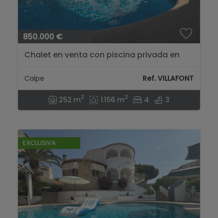
850.000 €
Chalet en venta con piscina privada en
Calpe, Alicante...
Calpe
Ref. VILLAFONT
2
2
252 m
1.156 m
4
3
EXCLUSIVA