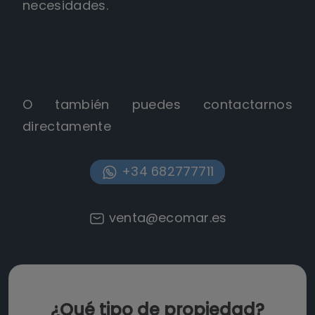
necesidades.
O también puedes contactarnos
directamente
+34 682777711
venta@ecomar.es
¿Qué tipo de propiedad?