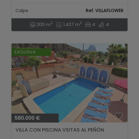
Calpe
Ref. VILLAFLOWER
2
2
200 m
1.437 m
4
4
EXCLUSIVA
580.000 €
VILLA CON PISCINA VSITAS AL PEÑÓN