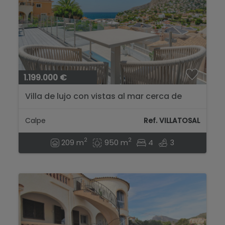
1.199.000 €
Villa de lujo con vistas al mar cerca de
Puerto Blanco...
Calpe
Ref. VILLATOSAL
2
2
209 m
950 m
4
3