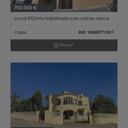
750.000 €
Local 612mts habilitado con vistas cerca
Plaza Mayor...
Calpe
Ref. VMARYTOIX 1
2
614 m