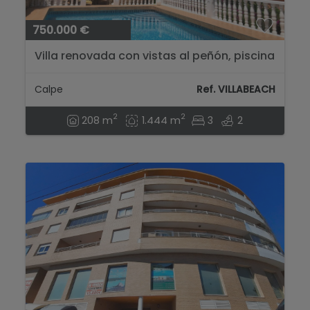
750.000 €
Villa renovada con vistas al peñón, piscina
privada y gran parcela ...
Calpe
Ref. VILLABEACH
2
2
208 m
1.444 m
3
2