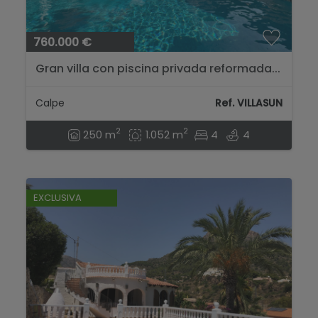
760.000 €
Gran villa con piscina privada reformada...
Calpe
Ref. VILLASUN
2
2
250 m
1.052 m
4
4
EXCLUSIVA