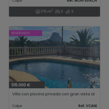
Calpe
Ref. MONTEIFACH
2
175 m
3
3
RESERVADO
515.000 €
Villa con piscina privada con gran vista al
mar y al Peñón de ifach...
Calpe
Ref. VCANI