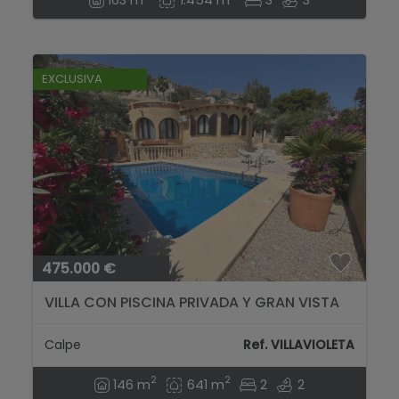
EXCLUSIVA
475.000 €
VILLA CON PISCINA PRIVADA Y GRAN VISTA
AL PEÑÓN...
Calpe
Ref. VILLAVIOLETA
2
2
146 m
641 m
2
2