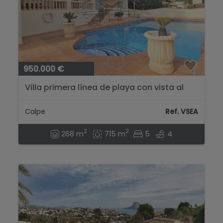
950.000 €
Villa primera línea de playa con vista al
mar...
Calpe
Ref. VSEA
2
2
268 m
715 m
5
4