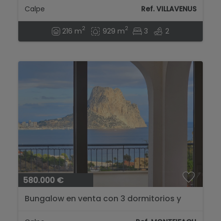
Calpe
Ref. VILLAVENUS
2
2
216 m
929 m
3
2
580.000 €
Bungalow en venta con 3 dormitorios y
gran vista alm Peñón...