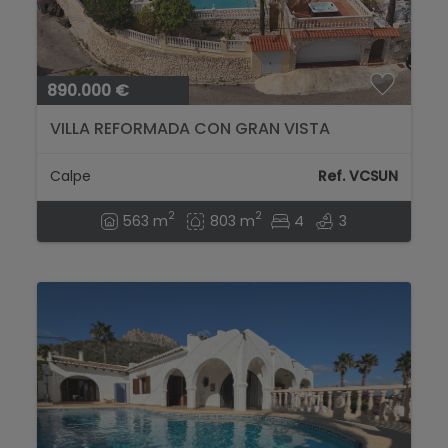
890.000 €
VILLA REFORMADA CON GRAN VISTA
Calpe
Ref. VCSUN
2
2
563 m
803 m
4
3