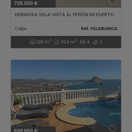
725.000 €
HERMOSA VILLA VISTA AL PEÑÓN EN PUERTO
BLANCO...
Calpe
Ref. VILLABLANCA
2
2
229 m
624 m
4
2
699.950 €