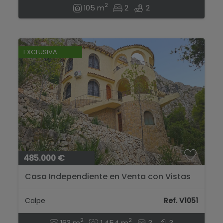
2
105 m
2
2
EXCLUSIVA
485.000 €
Casa Independiente en Venta con Vistas
Espectaculares al Mediterráneo...
Calpe
Ref. V1051
2
2
163 m
1.454 m
3
3