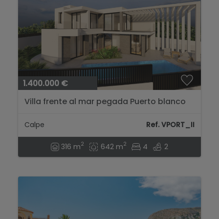
1.400.000 €
Villa frente al mar pegada Puerto blanco
(Proyecto reforma total)...
Calpe
Ref. VPORT_II
2
2
316 m
642 m
4
2