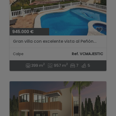
945.000 €
Gran villa con excelente vista al Peñón...
Calpe
Ref. VCMAJESTIC
2
2
399 m
957 m
7
5