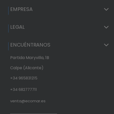
(
EMPRESA
LEGAL
ENCUÉNTRANOS
Partida Maryvilla, 1B
Calpe (Alicante)
+34 965831215
+34 682777711
venta@ecomar.es