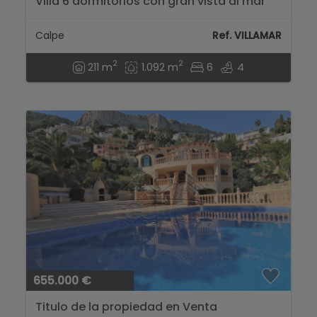
Villa 6 dormitorios con gran vista al mar
en Calpe...
Calpe
Ref. VILLAMAR
2
2
211 m
1.092 m
6
4
655.000 €
Titulo de la propiedad en Venta