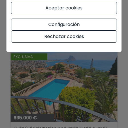
Villla con piscina privada y gran vista al
Aceptar cookies
Peñón...
Calpe
Ref. VILLAHERMOSA
Configuración
2
2
184 m
744 m
4
3
Rechazar cookies
EXCLUSIVA
695.000 €