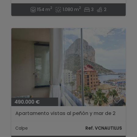
2
2
154 m
1.080 m
3
2
490.000 €
Apartamento vistas al peñón y mar de 2
dormitorios en Calpe, Alicante...
Calpe
Ref. VCNAUTILUS