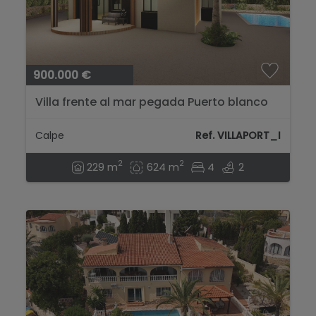
900.000 €
Villa frente al mar pegada Puerto blanco
(Proyecto Reforma)...
Calpe
Ref. VILLAPORT_I
2
2
229 m
624 m
4
2