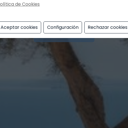
olítica de Cookies
Ecomar Inmobiliaria
Aceptar cookies
Configuración
Rechazar cookies
Todas Nuestras Casas