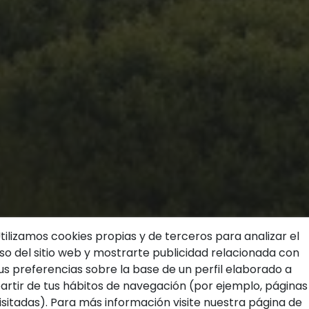
Inmobiliarias en Calpe
tilizamos cookies propias y de terceros para analizar el
so del sitio web y mostrarte publicidad relacionada con
Inmobiliarias en Calp
us preferencias sobre la base de un perfil elaborado a
artir de tus hábitos de navegación (por ejemplo, páginas
Venta de propiedade
isitadas). Para más información visite nuestra página de