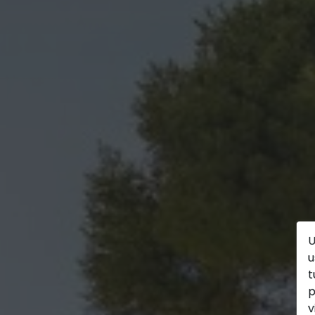
U
u
t
p
v