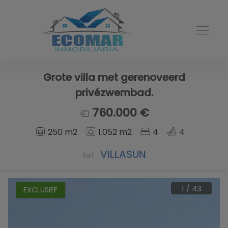
Grote villa met gerenoveerd
privézwembad.
760.000 €
250 m2
1.052 m2
4
4
VILLASUN
Ref.
1
/
43
EXCLUSIEF