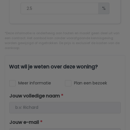
%
*Deze informatie is onderhevig aan fouten en maakt geen deel uit van
een contract. Het aanbod kan zonder voorafgaande kennisgeving
worden gewijzigd of ingetrokken. De prijs is exclusief de kosten van de
aankoop.
Wat wil je weten over deze woning?
Meer informatie
Plan een bezoek
Jouw volledige naam
*
Jouw e-mail
*