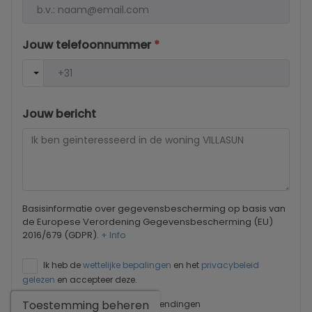
Jouw telefoonnummer
*
Jouw bericht
Basisinformatie over gegevensbescherming op basis van
de Europese Verordening Gegevensbescherming (EU)
2016/679 (GDPR).
+ Info
Ik heb de
wettelijke bepalingen
en het
privacybeleid
gelezen
en accepteer deze.
Toestemming beheren
Ik accepteer commerciële zendingen