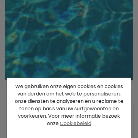
We gebruiken onze eigen cookies en cookies
van derden om het web te personaliseren,
Beschrijving
onze diensten te analyseren en u reclame te
tonen op basis van uw surfgewoonten en
Ontdek het huis van uw dromen in deze
voorkeuren. Voor meer informatie bezoek
indrukwekkende vrijstaande villa! Gelegen op een
onze
Cookiebeleid
perceel van 1.052 m², is deze woning grotendeels
gerenoveerd en biedt het een ideale ruimte om