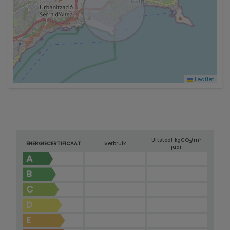
Leaflet
2
Uitstoot kg
CO
/m
2
ENERGIECERTIFICAAT
Verbruik
jaar
A
B
C
D
E