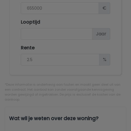
€
Looptijd
Jaar
Rente
%
*Deze informatie is onderhevig aan fouten en maakt geen deel uit van
een contract. Het aanbod kan zonder voorafgaande kennisgeving
worden gewijzigd of ingetrokken. De prijs is exclusief de kosten van de
aankoop.
Wat wil je weten over deze woning?