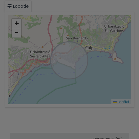
Locatie
+
−
Leaflet
2
Uitstoot kg
CO
/m