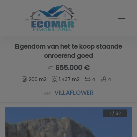
Eigendom van het te koop staande
onroerend goed
655.000 €
200 m2
1.437 m2
4
4
VILLAFLOWER
Ref.
1
/
32