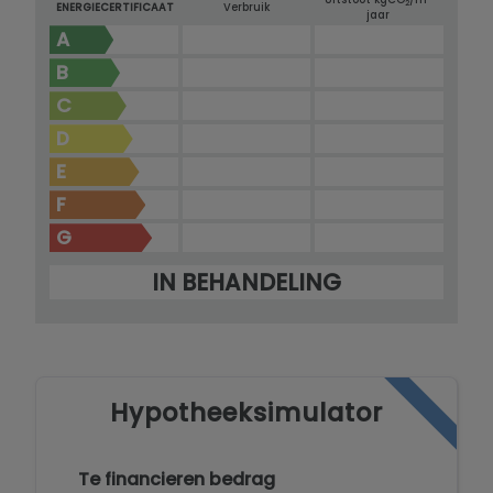
2
ENERGIECERTIFICAAT
Verbruik
jaar
A
B
C
D
E
F
G
IN BEHANDELING
Hypotheeksimulator
Te financieren bedrag