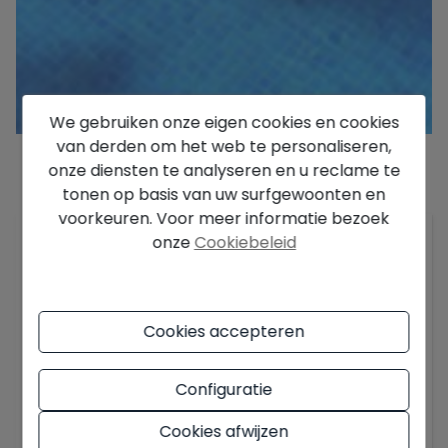
We gebruiken onze eigen cookies en cookies
van derden om het web te personaliseren,
onze diensten te analyseren en u reclame te
tonen op basis van uw surfgewoonten en
Beschrijving
voorkeuren. Voor meer informatie bezoek
Grote villa van 1437m2 perceel met privé
onze
Cookiebeleid
zwembad, de hele dag zon en een prachtig
uitzicht op de Peñón de Ifach en de Middellandse
Zee. De woning is verdeeld in 3 verdiepingen:
Cookies accepteren
Bovenverdieping: 2 slaapkamers, badkamer,
toilet, keuken, woonkamer, overdekt terras en
groot balkon met uitzicht op de Peñón de Ifach
Configuratie
en de zee.
Toon meer
Cookies afwijzen
Middelste verdieping: 2 zeer ruime slaapkamers,