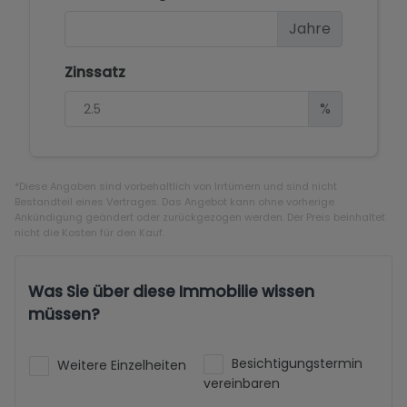
Jahre
Zinssatz
%
*Diese Angaben sind vorbehaltlich von Irrtümern und sind nicht
Bestandteil eines Vertrages. Das Angebot kann ohne vorherige
Ankündigung geändert oder zurückgezogen werden. Der Preis beinhaltet
nicht die Kosten für den Kauf.
Was Sie über diese Immobilie wissen
müssen?
Besichtigungstermin
Weitere Einzelheiten
vereinbaren